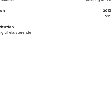
len
2013
Etabl
titution
ng af eksisterende