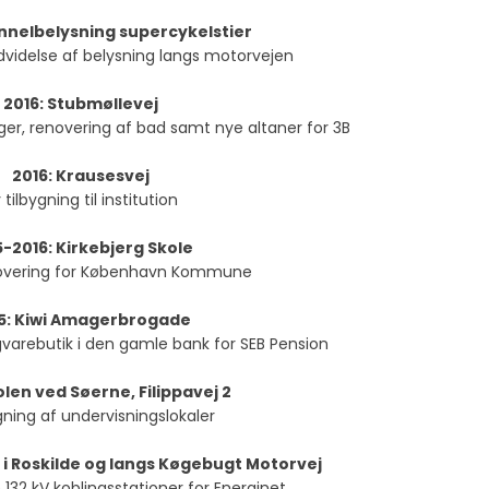
tunnelbelysning supercykelstier
idelse af belysning langs motorvejen
2016: Stubmøllevej
iger, renovering af bad samt nye altaner for 3B
2016: Krausesvej
 tilbygning til institution
5-2016: Kirkebjerg Skole
overing for København Kommune
5: Kiwi Amagerbrogade
igvarebutik i den gamle bank for SEB Pension
olen ved Søerne, Filippavej 2
ing af undervisningslokaler
 i Roskilde og langs Køgebugt Motorvej
e 132 kV koblingsstationer for Energinet