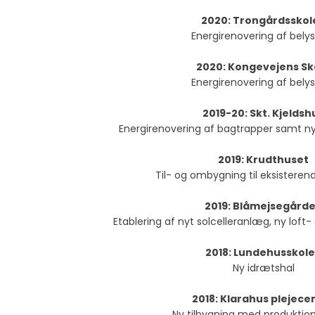
2020: Trongårdsskol
Energirenovering af bely
2020: Kongevejens Sk
Energirenovering af bely
2019-20: Skt. Kjeldsh
Energirenovering af bagtrapper samt n
2019: Krudthuset
Til- og ombygning til eksistere
2019: Blåmejsegård
Etablering af nyt solcelleranlæg, ny loft
2018: Lundehusskol
Ny idrætshal
2018: Klarahus plejece
Ny tilbygning med produktio