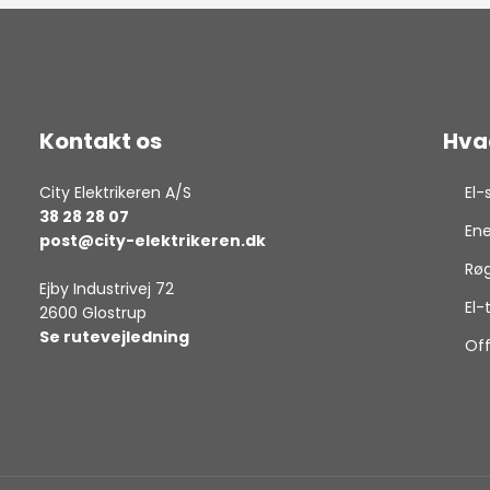
Kontakt os
Hva
City Elektrikeren A/S
El-
38 28 28 07
Ene
post@city-elektrikeren.dk
Røg
Ejby Industrivej 72
El-
2600 Glostrup
Se rutevejledning
Off