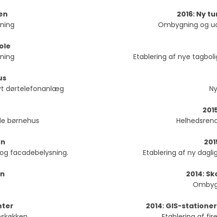
en
​2016: Ny 
sning
Ombygning og udv
ole
sning
Etablering af nye tagbol
us
yt dørtelefonanlæg
Ny
201
nde børnehus
Helhedsren
en
201
- og facadebelysning.
Etablering af ny dagl
en
2014: Sk
Ombygn
nter
2014: GIS-stationer
nskøkken
Etablering af fir